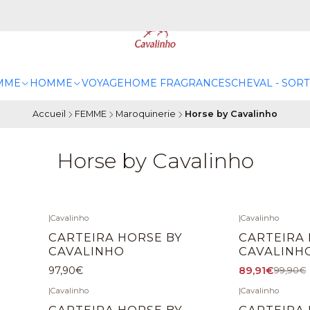
MME
HOMME
VOYAGE
HOME FRAGRANCES
CHEVAL - SORT
Accueil
FEMME
Maroquinerie
Horse by Cavalinho
Horse by Cavalinho
|
Cavalinho
|
Cavalinho
-10%
DÉSACTIVÉ
CARTEIRA HORSE BY
CARTEIRA 
CAVALINHO
CAVALINH
97,90€
89,91€
99,90€
|
Cavalinho
|
Cavalinho
-10%
DÉSACTIVÉ
CARTEIRA HORSE BY
CARTEIRA 