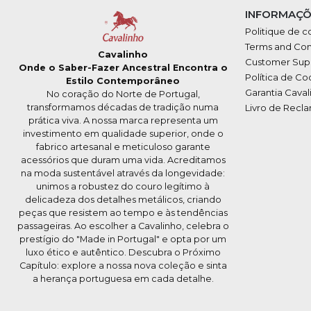
INFORMAÇÕ
Politique de c
Terms and Con
Cavalinho
Customer Sup
Onde o Saber-Fazer Ancestral Encontra o
Política de Co
Estilo Contemporâneo
Garantia Caval
No coração do Norte de Portugal,
transformamos décadas de tradição numa
Livro de Recl
prática viva. A nossa marca representa um
investimento em qualidade superior, onde o
fabrico artesanal e meticuloso garante
acessórios que duram uma vida. Acreditamos
na moda sustentável através da longevidade:
unimos a robustez do couro legítimo à
delicadeza dos detalhes metálicos, criando
peças que resistem ao tempo e às tendências
passageiras. Ao escolher a Cavalinho, celebra o
prestígio do "Made in Portugal" e opta por um
luxo ético e autêntico. Descubra o Próximo
Capítulo: explore a nossa nova coleção e sinta
a herança portuguesa em cada detalhe.