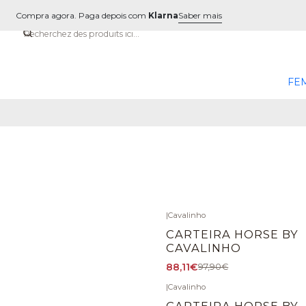
Compra agora. Paga depois com
Klarna
Saber mais
FE
|
Cavalinho
-10%
DÉSACTIVÉ
CARTEIRA HORSE BY
CAVALINHO
88,11€
97,90€
|
Cavalinho
-10%
DÉSACTIVÉ
CARTEIRA HORSE BY