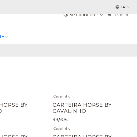
FR
Se connecter
Panier
IE
|
Cavalinho
HORSE BY
CARTEIRA HORSE BY
O
CAVALINHO
99,90€
|
Cavalinho
HORSE BY
CARTEIRA HORSE BY