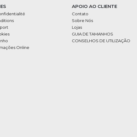
ES
APOIO AO CLIENTE
onfidentialité
Contato
ditions
Sobre Nós
port
Lojas
okies
GUIA DE TAMANHOS
inho
CONSELHOS DE UTILIZAÇÃO
amações Online