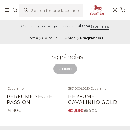
Compra agora. Paga depois com
Klarna
Saber mais
Home
CAVALINHO - MAN
Fragrâncias
Fragrâncias
Filters
|
Cavalinho
38010004.00.10
|
Cavalinho
-30%
OFF
PERFUME SECRET
PERFUME
PASSION
CAVALINHO GOLD
74,90€
62,93€
89,90€