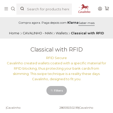
Compra agora. Paga depois com
Klarna
Saber mais
Home
CAVALINHO - MAN
Wallets
Classical with RFID
Classical with RFID
RFID Secure
Cavalinho created wallets coated with a specific material for
RFID blocking, thus protecting your bank cards from
skimming. This swipe technique is a reality these days.
Cavalinho, designed to fit you.
Filters
|
Cavalinho
28610503.02.99
|
Cavalinho