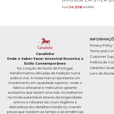
34,99€
49,99€
from
INFORMAÇÕ
Privacy Policy
Terms and Con
Cavalinho
Customer Sup
Onde o Saber-Fazer Ancestral Encontra o
Política de Co
Estilo Contemporâneo
Garantia Caval
No coração do Norte de Portugal,
transformamos décadas de tradição numa
Livro de Recl
prática viva. A nossa marca representa um
investimento em qualidade superior, onde o
fabrico artesanal e meticuloso garante
acessórios que duram uma vida. Acreditamos
na moda sustentável através da longevidade:
unimos a robustez do couro legítimo à
delicadeza dos detalhes metálicos, criando
peças que resistem ao tempo e às tendências