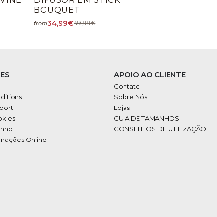
BOUQUET
34,99€
49,99€
from
ES
APOIO AO CLIENTE
Contato
ditions
Sobre Nós
port
Lojas
okies
GUIA DE TAMANHOS
inho
CONSELHOS DE UTILIZAÇÃO
amações Online