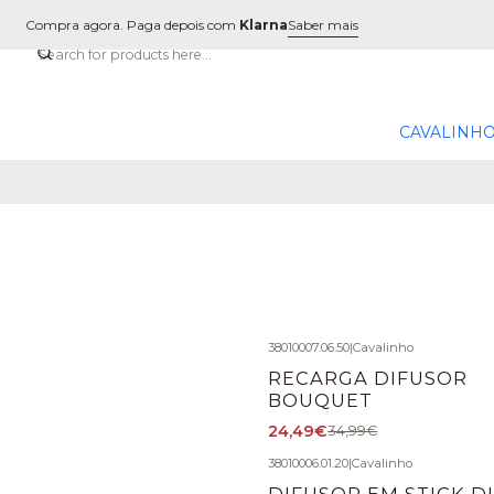
Compra agora. Paga depois com
Klarna
Saber mais
CAVALINHO
38010007.06.50
|
Cavalinho
-30%
OFF
RECARGA DIFUSOR
BOUQUET
24,49€
34,99€
38010006.01.20
|
Cavalinho
-30%
OFF
DIFUSOR EM STICK D