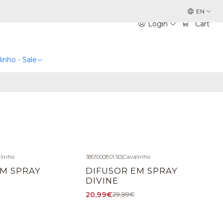
EN
Login
Cart
inho - Sale
linho
38010008.01.50
|
Cavalinho
-30%
OFF
EM SPRAY
DIFUSOR EM SPRAY
DIVINE
20,99€
29,99€