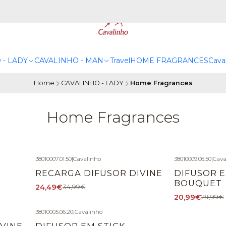
 - LADY
CAVALINHO - MAN
Travel
HOME FRAGRANCES
Caval
Home
CAVALINHO - LADY
Home Fragrances
Home Fragrances
38010007.01.50
|
Cavalinho
38010009.06.50
|
Cava
-30%
OFF
-30%
OFF
RECARGA DIFUSOR DIVINE
DIFUSOR 
BOUQUET
24,49€
34,99€
20,99€
29,99€
38010005.06.20
|
Cavalinho
-30%
OFF
IVINE
DIFUSOR EM STICK