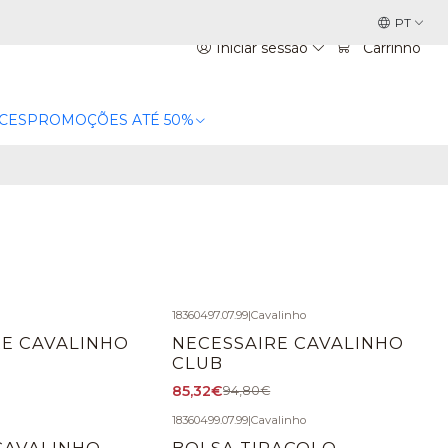
PT
Iniciar sessão
Carrinho
CES
PROMOÇÕES ATÉ 50%
18360497.07.99
|
Cavalinho
-10%
DESCONTO
RE CAVALINHO
NECESSAIRE CAVALINHO
CLUB
85,32€
94,80€
18360499.07.99
|
Cavalinho
-10%
DESCONTO
CAVALINHO
BOLSA TIRACOLO