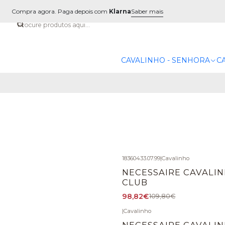
Compra agora. Paga depois com
Klarna
Saber mais
CAVALINHO - SENHORA
C
18360433.07.99
|
Cavalinho
-10%
DESCONTO
NECESSAIRE CAVALI
CLUB
98,82€
109,80€
|
Cavalinho
NECESSAIRE CAVALI