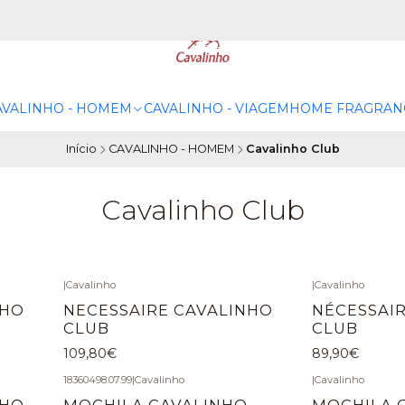
AVALINHO - HOMEM
CAVALINHO - VIAGEM
HOME FRAGRAN
Início
CAVALINHO - HOMEM
Cavalinho Club
Cavalinho Club
|
Cavalinho
|
Cavalinho
NHO
NECESSAIRE CAVALINHO
NÉCESSAI
CLUB
CLUB
109,80€
89,90€
18360498.07.99
|
Cavalinho
|
Cavalinho
-10%
DESCONTO
NHO
MOCHILA CAVALINHO
MOCHILA 