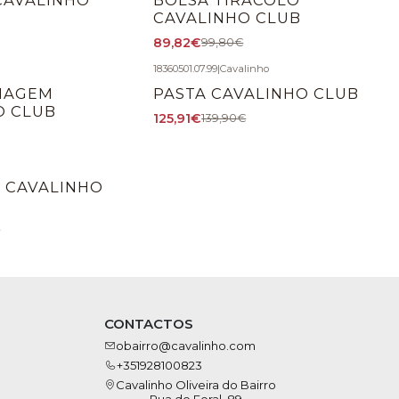
CAVALINHO CLUB
89,82€
99,80€
18360501.07.99
|
Cavalinho
-10%
DESCONTO
VIAGEM
PASTA CAVALINHO CLUB
O CLUB
125,91€
139,90€
A CAVALINHO
€
CONTACTOS
obairro@cavalinho.com
+351928100823
Cavalinho Oliveira do Bairro