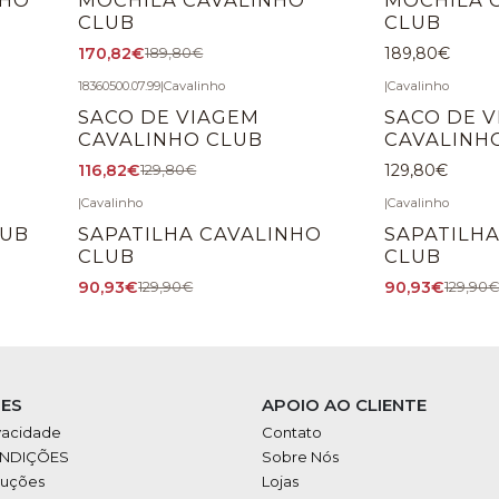
CLUB
CLUB
170,82€
189,80€
189,80€
18360500.07.99
|
Cavalinho
|
Cavalinho
-10%
DESCONTO
SACO DE VIAGEM
SACO DE 
CAVALINHO CLUB
CAVALINH
116,82€
129,80€
129,80€
|
Cavalinho
|
Cavalinho
-30%
DESCONTO
-30%
DESCONTO
LUB
SAPATILHA CAVALINHO
SAPATILH
CLUB
CLUB
90,93€
90,93€
129,90€
129,90
ES
APOIO AO CLIENTE
ivacidade
Contato
ONDIÇÕES
Sobre Nós
luções
Lojas