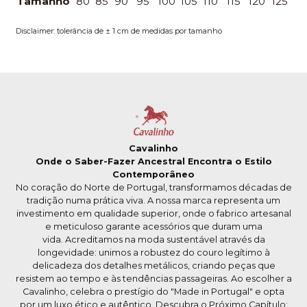
Tamanho
80
85
90
95
100
105
110
115
120
125
Disclaimer: tolerância de ± 1 cm de medidas por tamanho
Cavalinho
Onde o Saber-Fazer Ancestral Encontra o Estilo
Contemporâneo
No coração do Norte de Portugal, transformamos décadas de
tradição numa prática viva. A nossa marca representa um
investimento em qualidade superior, onde o fabrico artesanal
e meticuloso garante acessórios que duram uma
vida. Acreditamos na moda sustentável através da
longevidade: unimos a robustez do couro legítimo à
delicadeza dos detalhes metálicos, criando peças que
resistem ao tempo e às tendências passageiras. Ao escolher a
Cavalinho, celebra o prestígio do "Made in Portugal" e opta
por um luxo ético e autêntico. Descubra o Próximo Capítulo: