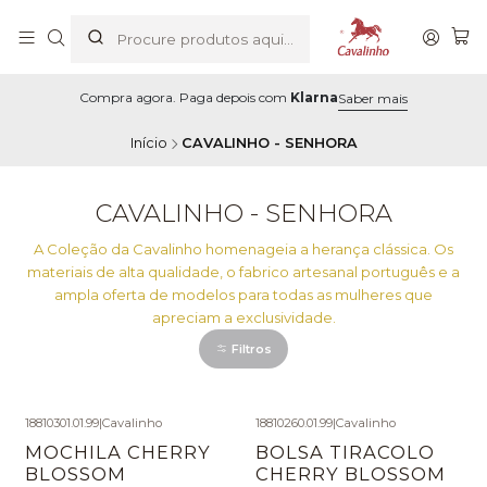
Compra agora. Paga depois com
Klarna
Saber mais
Início
CAVALINHO - SENHORA
CAVALINHO - SENHORA
A Coleção da Cavalinho homenageia a herança clássica. Os
materiais de alta qualidade, o fabrico artesanal português e a
ampla oferta de modelos para todas as mulheres que
apreciam a exclusividade.
Filtros
18810301.01.99
|
Cavalinho
18810260.01.99
|
Cavalinho
MOCHILA CHERRY
BOLSA TIRACOLO
BLOSSOM
CHERRY BLOSSOM