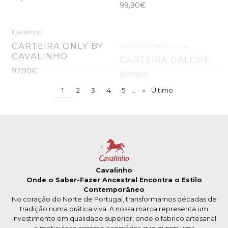
|
Cavalinho
28170213.04.99
|
Cavalinho
CARTEIRA ONLY BY
CARTEIRA GALOPE
CAVALINHO
109,90€
97,90€
...
1
2
3
4
5
»
Último
Cavalinho
Onde o Saber-Fazer Ancestral Encontra o Estilo
Contemporâneo
No coração do Norte de Portugal, transformamos décadas de
tradição numa prática viva. A nossa marca representa um
investimento em qualidade superior, onde o fabrico artesanal