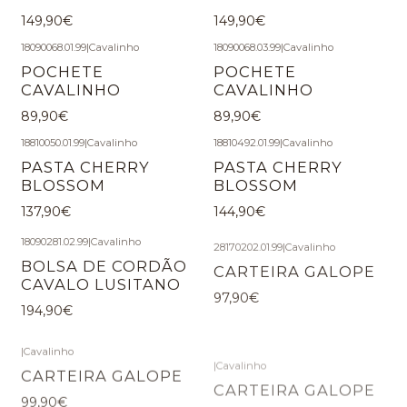
149,90€
149,90€
18090068.01.99
|
Cavalinho
18090068.03.99
|
Cavalinho
POCHETE
POCHETE
CAVALINHO
CAVALINHO
89,90€
89,90€
18810050.01.99
|
Cavalinho
18810492.01.99
|
Cavalinho
PASTA CHERRY
PASTA CHERRY
BLOSSOM
BLOSSOM
137,90€
144,90€
18090281.02.99
|
Cavalinho
28170202.01.99
|
Cavalinho
BOLSA DE CORDÃO
CARTEIRA GALOPE
CAVALO LUSITANO
97,90€
194,90€
|
Cavalinho
|
Cavalinho
CARTEIRA GALOPE
CARTEIRA GALOPE
99,90€
99,90€