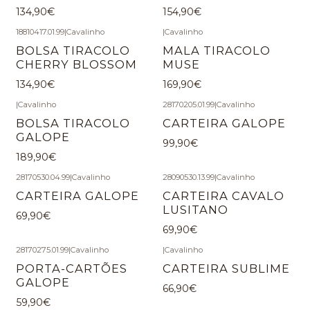
134,90€
154,90€
18810417.01.99
|
Cavalinho
|
Cavalinho
BOLSA TIRACOLO
MALA TIRACOLO
CHERRY BLOSSOM
MUSE
134,90€
169,90€
|
Cavalinho
28170205.01.99
|
Cavalinho
BOLSA TIRACOLO
CARTEIRA GALOPE
GALOPE
99,90€
189,90€
28170530.04.99
|
Cavalinho
28090530.13.99
|
Cavalinho
CARTEIRA GALOPE
CARTEIRA CAVALO
LUSITANO
69,90€
69,90€
28170275.01.99
|
Cavalinho
|
Cavalinho
PORTA-CARTÕES
CARTEIRA SUBLIME
GALOPE
66,90€
59,90€