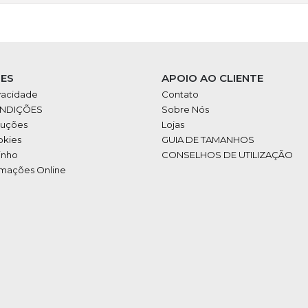
ES
APOIO AO CLIENTE
ivacidade
Contato
ONDIÇÕES
Sobre Nós
luções
Lojas
okies
GUIA DE TAMANHOS
inho
CONSELHOS DE UTILIZAÇÃO
amações Online