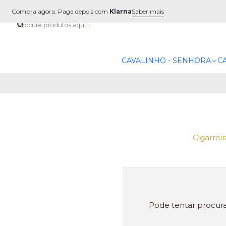
Compra agora. Paga depois com
Klarna
Saber mais
CAVALINHO - SENHORA
C
Cigarrei
Pode tentar procura