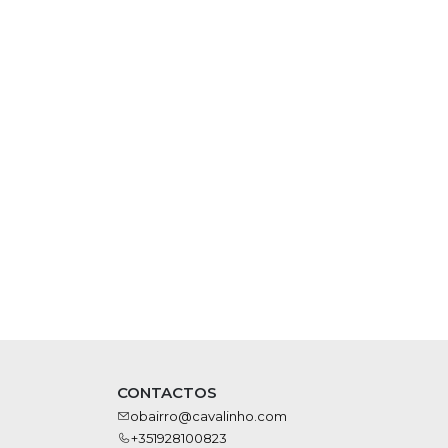
CONTACTOS
obairro@cavalinho.com
+351928100823