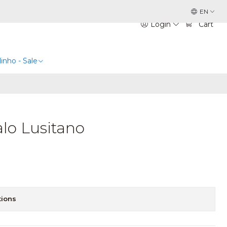
EN
Login
Cart
inho - Sale
alo Lusitano
tions