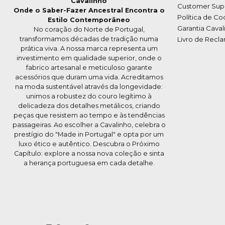
Cavalinho
Customer Sup
Onde o Saber-Fazer Ancestral Encontra o
Política de Co
Estilo Contemporâneo
Garantia Caval
No coração do Norte de Portugal,
transformamos décadas de tradição numa
Livro de Recl
prática viva. A nossa marca representa um
investimento em qualidade superior, onde o
fabrico artesanal e meticuloso garante
acessórios que duram uma vida. Acreditamos
na moda sustentável através da longevidade:
unimos a robustez do couro legítimo à
delicadeza dos detalhes metálicos, criando
peças que resistem ao tempo e às tendências
passageiras. Ao escolher a Cavalinho, celebra o
prestígio do "Made in Portugal" e opta por um
luxo ético e autêntico. Descubra o Próximo
Capítulo: explore a nossa nova coleção e sinta
a herança portuguesa em cada detalhe.