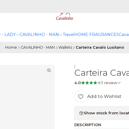
 - LADY
CAVALINHO - MAN
Travel
HOME FRAGRANCES
Caval
Home
CAVALINHO - MAN
Wallets
Carteira Cavalo Lusitano
|
Carteira Cav
4.0
1 review
Add to Wishlist
Show stock from loca
DESCRIPTION