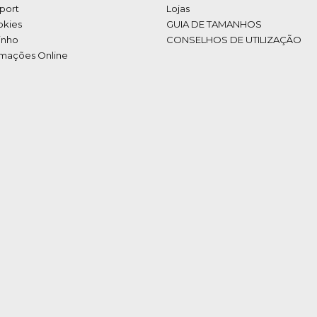
port
Lojas
okies
GUIA DE TAMANHOS
inho
CONSELHOS DE UTILIZAÇÃO
amações Online