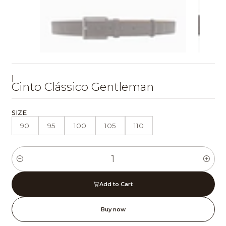
|
Cinto Clássico Gentleman
SIZE
90
95
100
105
110
Quantity
Add to Cart
Buy now