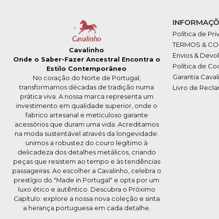
INFORMAÇÕ
Política de Pr
TERMOS & C
Cavalinho
Envios & Devo
Onde o Saber-Fazer Ancestral Encontra o
Política de Co
Estilo Contemporâneo
Garantia Caval
No coração do Norte de Portugal,
transformamos décadas de tradição numa
Livro de Recl
prática viva. A nossa marca representa um
investimento em qualidade superior, onde o
fabrico artesanal e meticuloso garante
acessórios que duram uma vida. Acreditamos
na moda sustentável através da longevidade:
unimos a robustez do couro legítimo à
delicadeza dos detalhes metálicos, criando
peças que resistem ao tempo e às tendências
passageiras. Ao escolher a Cavalinho, celebra o
prestígio do "Made in Portugal" e opta por um
luxo ético e autêntico. Descubra o Próximo
Capítulo: explore a nossa nova coleção e sinta
a herança portuguesa em cada detalhe.