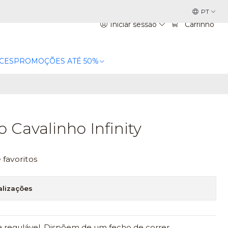
PT
Iniciar sessão
Carrinho
CES
PROMOÇÕES ATÉ 50%
o Cavalinho Infinity
e favoritos
alizações
a regulável. Dispõem de um fecho de correr