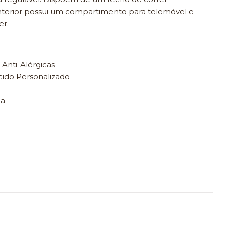
interior possui um compartimento para telemóvel e
er.
 Anti-Alérgicas
cido Personalizado
na