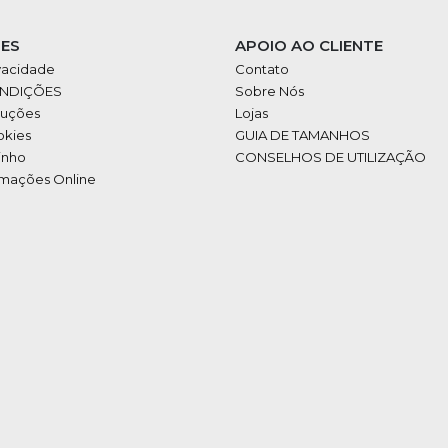
ES
APOIO AO CLIENTE
ivacidade
Contato
ONDIÇÕES
Sobre Nós
luções
Lojas
okies
GUIA DE TAMANHOS
inho
CONSELHOS DE UTILIZAÇÃO
amações Online