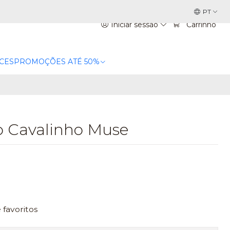
PT
Iniciar sessão
Carrinho
CES
PROMOÇÕES ATÉ 50%
lo Cavalinho Muse
e favoritos