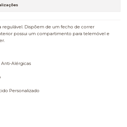
alizações
a regulável. Dispõem de um fecho de correr
interior possui um compartimento para telemóvel e
er.
 Anti-Alérgicas
o
cido Personalizado