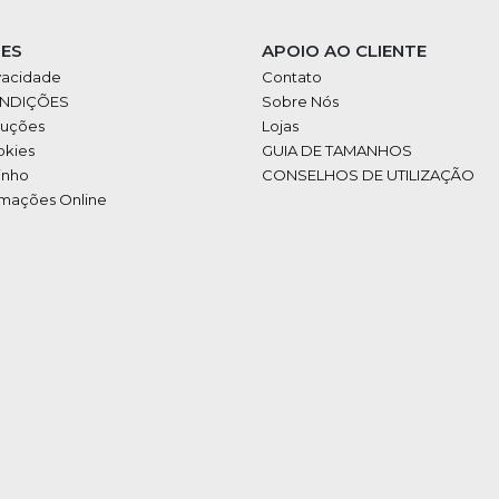
ES
APOIO AO CLIENTE
ivacidade
Contato
ONDIÇÕES
Sobre Nós
luções
Lojas
okies
GUIA DE TAMANHOS
inho
CONSELHOS DE UTILIZAÇÃO
amações Online