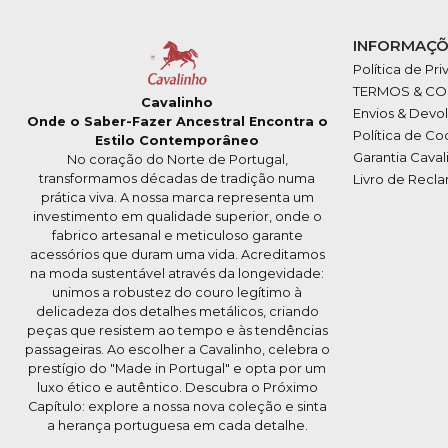
INFORMAÇÕ
Política de Pr
TERMOS & C
Cavalinho
Envios & Devo
Onde o Saber-Fazer Ancestral Encontra o
Política de Co
Estilo Contemporâneo
Garantia Caval
No coração do Norte de Portugal,
transformamos décadas de tradição numa
Livro de Recl
prática viva. A nossa marca representa um
investimento em qualidade superior, onde o
fabrico artesanal e meticuloso garante
acessórios que duram uma vida. Acreditamos
na moda sustentável através da longevidade:
unimos a robustez do couro legítimo à
delicadeza dos detalhes metálicos, criando
peças que resistem ao tempo e às tendências
passageiras. Ao escolher a Cavalinho, celebra o
prestígio do "Made in Portugal" e opta por um
luxo ético e autêntico. Descubra o Próximo
Capítulo: explore a nossa nova coleção e sinta
a herança portuguesa em cada detalhe.