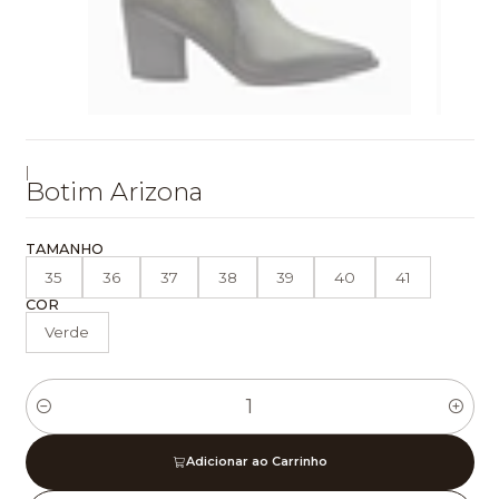
|
Botim Arizona
TAMANHO
35
36
37
38
39
40
41
COR
Verde
Quantidade
Adicionar ao Carrinho