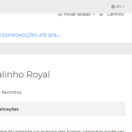
PT
Iniciar sessão
Carrinho
CES
PROMOÇÕES ATÉ 50%
l
alinho Royal
e favoritos
alizações
cabe facilmente na maioria das bolsas, também pode ser