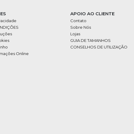
ES
APOIO AO CLIENTE
ivacidade
Contato
ONDIÇÕES
Sobre Nós
luções
Lojas
okies
GUIA DE TAMANHOS
inho
CONSELHOS DE UTILIZAÇÃO
amações Online