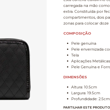
carregada na mão como 
extra. Constituída por f
compartimentos, dois pa
zonas para colocar doze
COMPOSIÇÃO
Pele genuína
Pele envernizada c
Tela
Aplicações Metálicas
Pele Genuína e Forro
DIMENSÕES
Altura: 10.5cm
Largura: 19.5cm
Profundidade: 2.5cm
PARTILHAR ESTE PRODUTO