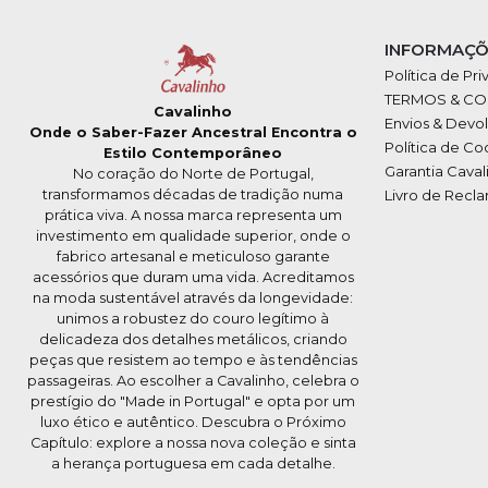
INFORMAÇÕ
Política de Pr
TERMOS & C
Cavalinho
Envios & Devo
Onde o Saber-Fazer Ancestral Encontra o
Política de Co
Estilo Contemporâneo
Garantia Caval
No coração do Norte de Portugal,
transformamos décadas de tradição numa
Livro de Recl
prática viva. A nossa marca representa um
investimento em qualidade superior, onde o
fabrico artesanal e meticuloso garante
acessórios que duram uma vida. Acreditamos
na moda sustentável através da longevidade:
unimos a robustez do couro legítimo à
delicadeza dos detalhes metálicos, criando
peças que resistem ao tempo e às tendências
passageiras. Ao escolher a Cavalinho, celebra o
prestígio do "Made in Portugal" e opta por um
luxo ético e autêntico. Descubra o Próximo
Capítulo: explore a nossa nova coleção e sinta
a herança portuguesa em cada detalhe.