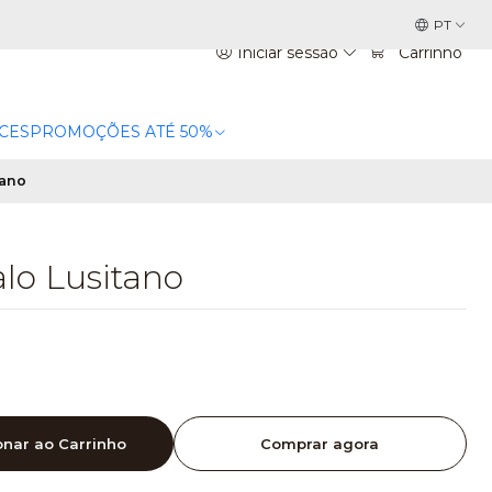
PT
Iniciar sessão
Carrinho
CES
PROMOÇÕES ATÉ 50%
tano
alo Lusitano
onar ao Carrinho
Comprar agora