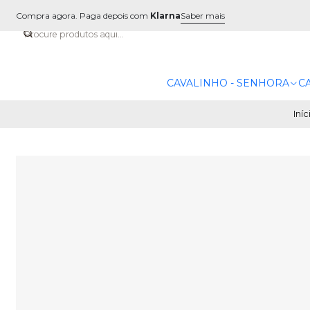
Compra agora. Paga depois com
Klarna
Saber mais
CAVALINHO - SENHORA
C
Iníc