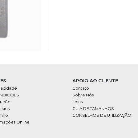
ES
APOIO AO CLIENTE
ivacidade
Contato
ONDIÇÕES
Sobre Nós
luções
Lojas
okies
GUIA DE TAMANHOS
inho
CONSELHOS DE UTILIZAÇÃO
amações Online