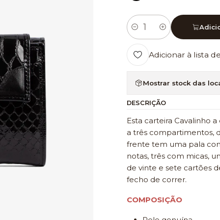
Adici
Quantidade
Adicionar à lista d
Mostrar stock das loc
DESCRIÇÃO
Esta carteira Cavalinho 
a três compartimentos, d
frente tem uma pala com
notas, três com micas, u
de vinte e sete cartões
fecho de correr.
COMPOSIÇÃO
Pele genuína