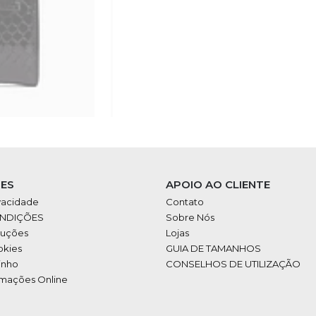
ES
APOIO AO CLIENTE
ivacidade
Contato
ONDIÇÕES
Sobre Nós
luções
Lojas
okies
GUIA DE TAMANHOS
inho
CONSELHOS DE UTILIZAÇÃO
amações Online