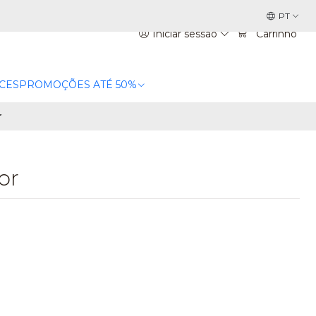
PT
Iniciar sessão
Carrinho
CES
PROMOÇÕES ATÉ 50%
r
or