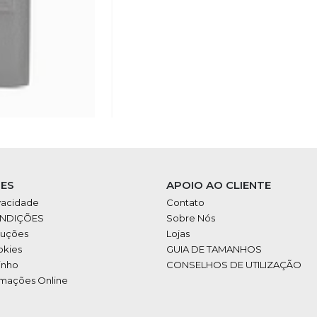
ES
APOIO AO CLIENTE
ivacidade
Contato
ONDIÇÕES
Sobre Nós
luções
Lojas
okies
GUIA DE TAMANHOS
inho
CONSELHOS DE UTILIZAÇÃO
amações Online