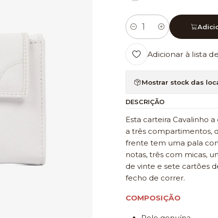
Adici
Quantidade
Adicionar à lista d
Mostrar stock das loc
DESCRIÇÃO
Esta carteira Cavalinho 
a três compartimentos, d
frente tem uma pala com
notas, três com micas, u
de vinte e sete cartões
fecho de correr.
COMPOSIÇÃO
Pele genuína