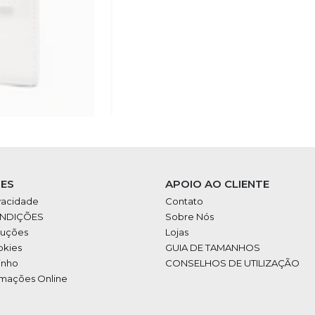
ES
APOIO AO CLIENTE
ivacidade
Contato
ONDIÇÕES
Sobre Nós
luções
Lojas
okies
GUIA DE TAMANHOS
inho
CONSELHOS DE UTILIZAÇÃO
amações Online