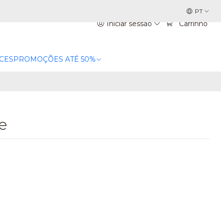
PT
Iniciar sessão
Carrinho
CES
PROMOÇÕES ATÉ 50%
e