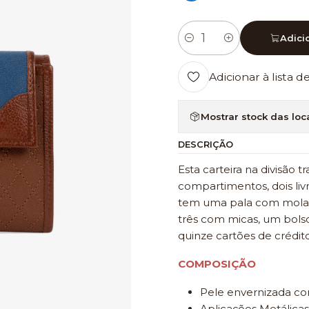
Adici
Quantidade
Adicionar à lista d
Mostrar stock das loc
DESCRIÇÃO
Esta carteira na divisão
compartimentos, dois li
tem uma pala com mola q
três com micas, um bols
quinze cartões de crédito
COMPOSIÇÃO
Pele envernizada c
Aplicações Metálicas