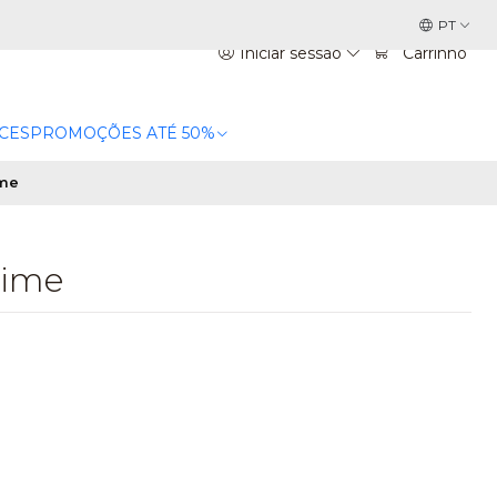
PT
Iniciar sessão
Carrinho
CES
PROMOÇÕES ATÉ 50%
ime
lime