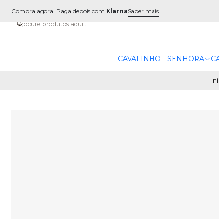
Compra agora. Paga depois com
Klarna
Saber mais
CAVALINHO - SENHORA
C
In