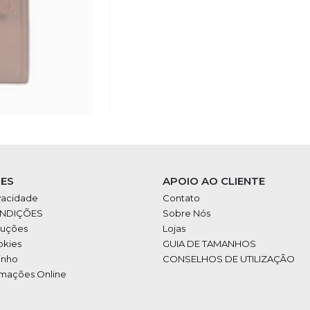
ES
APOIO AO CLIENTE
ivacidade
Contato
ONDIÇÕES
Sobre Nós
luções
Lojas
okies
GUIA DE TAMANHOS
inho
CONSELHOS DE UTILIZAÇÃO
amações Online