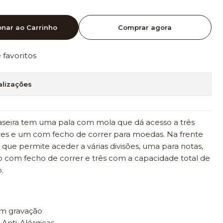
onar ao Carrinho
Comprar agora
e favoritos
alizações
 traseira tem uma pala com mola que dá acesso a três
vres e um com fecho de correr para moedas. Na frente
ue permite aceder a várias divisões, uma para notas,
o com fecho de correr e três com a capacidade total de
.
om gravação
 Anti-Alérgicas