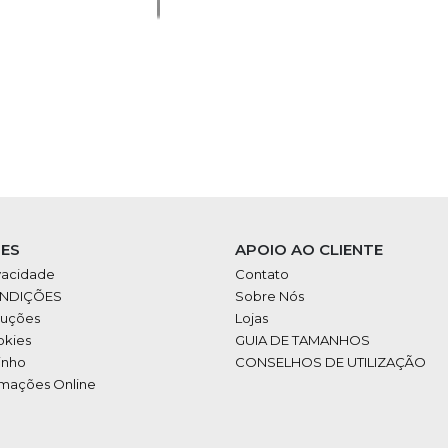
ES
APOIO AO CLIENTE
ivacidade
Contato
ONDIÇÕES
Sobre Nós
luções
Lojas
okies
GUIA DE TAMANHOS
inho
CONSELHOS DE UTILIZAÇÃO
amações Online