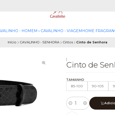
AVALINHO - HOMEM
CAVALINHO - VIAGEM
HOME FRAGRAN
Início
CAVALINHO - SENHORA
Cintos
Cinto de Senhora
|
Cinto de Sen
TAMANHO
85-100
90-105
9
Adici
Quantidade