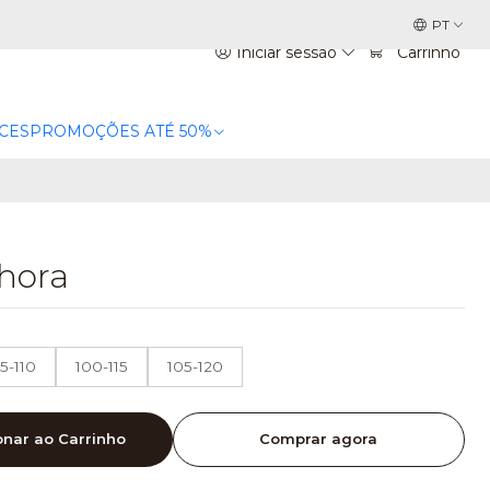
PT
Iniciar sessão
Carrinho
CES
PROMOÇÕES ATÉ 50%
hora
5-110
100-115
105-120
onar ao Carrinho
Comprar agora