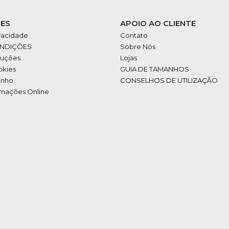
ES
APOIO AO CLIENTE
ivacidade
Contato
ONDIÇÕES
Sobre Nós
luções
Lojas
okies
GUIA DE TAMANHOS
inho
CONSELHOS DE UTILIZAÇÃO
amações Online