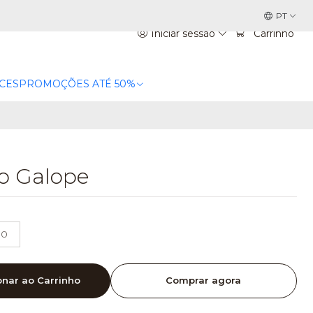
PT
Iniciar sessão
Carrinho
CES
PROMOÇÕES ATÉ 50%
co Galope
00
onar ao Carrinho
Comprar agora