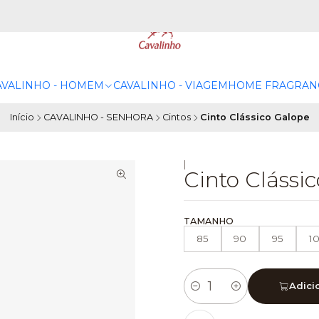
AVALINHO - HOMEM
CAVALINHO - VIAGEM
HOME FRAGRAN
Início
CAVALINHO - SENHORA
Cintos
Cinto Clássico Galope
|
Cinto Clássi
TAMANHO
85
90
95
1
Adici
Quantidade