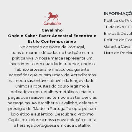
INFORMAÇÕ
Política de Pr
TERMOS & C
Cavalinho
Envios & Devo
Onde o Saber-Fazer Ancestral Encontra o
Política de Co
Estilo Contemporâneo
Garantia Caval
No coração do Norte de Portugal,
transformamos décadas de tradição numa
Livro de Recl
prática viva. A nossa marca representa um
investimento em qualidade superior, onde o
fabrico artesanal e meticuloso garante
acessórios que duram uma vida. Acreditamos
na moda sustentável através da longevidade:
unimos a robustez do couro legítimo à
delicadeza dos detalhes metálicos, criando
peças que resistem ao tempo e às tendências
passageiras. Ao escolher a Cavalinho, celebra o
prestígio do "Made in Portugal" e opta por um
luxo ético e autêntico. Descubra o Próximo
Capítulo: explore a nossa nova coleção e sinta
a herança portuguesa em cada detalhe.