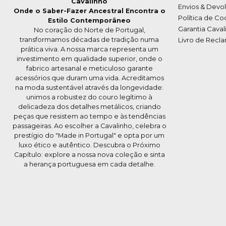
Cavalinho
Envios & Devo
Onde o Saber-Fazer Ancestral Encontra o
Política de Co
Estilo Contemporâneo
Garantia Caval
No coração do Norte de Portugal,
transformamos décadas de tradição numa
Livro de Recl
prática viva. A nossa marca representa um
investimento em qualidade superior, onde o
fabrico artesanal e meticuloso garante
acessórios que duram uma vida. Acreditamos
na moda sustentável através da longevidade:
unimos a robustez do couro legítimo à
delicadeza dos detalhes metálicos, criando
peças que resistem ao tempo e às tendências
passageiras. Ao escolher a Cavalinho, celebra o
prestígio do "Made in Portugal" e opta por um
luxo ético e autêntico. Descubra o Próximo
Capítulo: explore a nossa nova coleção e sinta
a herança portuguesa em cada detalhe.