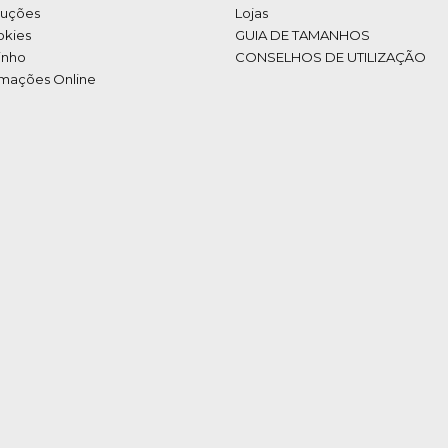
luções
Lojas
okies
GUIA DE TAMANHOS
inho
CONSELHOS DE UTILIZAÇÃO
amações Online