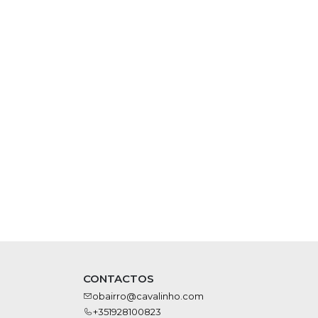
CONTACTOS
obairro@cavalinho.com
+351928100823