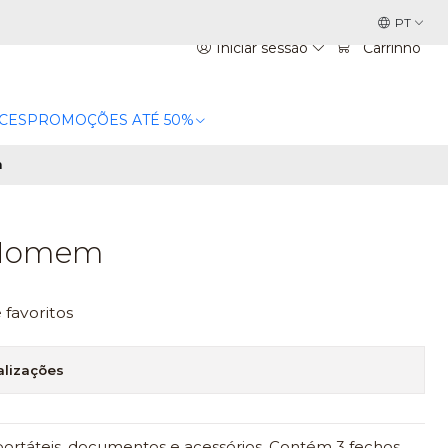
PT
Iniciar sessão
Carrinho
CES
PROMOÇÕES ATÉ 50%
m
 Homem
e favoritos
alizações
 portáteis, documentos e acessórios. Contém 3 fechos