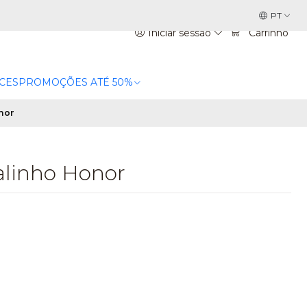
PT
Iniciar sessão
Carrinho
CES
PROMOÇÕES ATÉ 50%
nor
alinho Honor