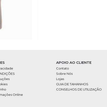
ES
APOIO AO CLIENTE
ivacidade
Contato
ONDIÇÕES
Sobre Nós
luções
Lojas
okies
GUIA DE TAMANHOS
inho
CONSELHOS DE UTILIZAÇÃO
amações Online