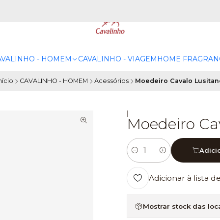
AVALINHO - HOMEM
CAVALINHO - VIAGEM
HOME FRAGRAN
nício
CAVALINHO - HOMEM
Acessórios
Moedeiro Cavalo Lusitan
|
Moedeiro Cav
Adici
Quantidade
Adicionar à lista d
Mostrar stock das loc