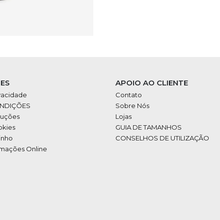
ES
APOIO AO CLIENTE
ivacidade
Contato
ONDIÇÕES
Sobre Nós
luções
Lojas
okies
GUIA DE TAMANHOS
inho
CONSELHOS DE UTILIZAÇÃO
amações Online