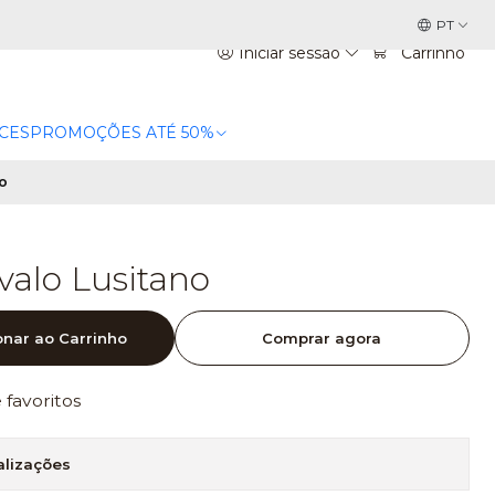
PT
Iniciar sessão
Carrinho
CES
PROMOÇÕES ATÉ 50%
o
alo Lusitano
onar ao Carrinho
Comprar agora
e favoritos
alizações