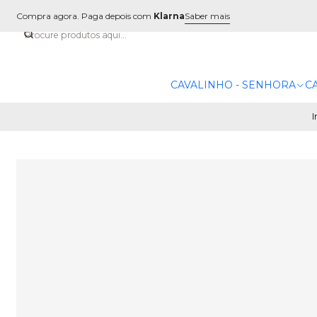
Compra agora. Paga depois com
Klarna
Saber mais
CAVALINHO - SENHORA
C
I