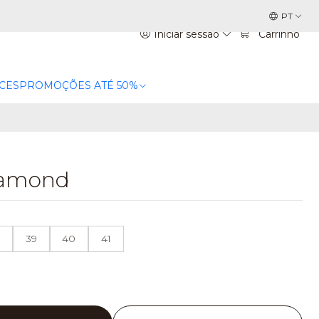
PT
Iniciar sessão
Carrinho
CES
PROMOÇÕES ATÉ 50%
iamond
39
40
41