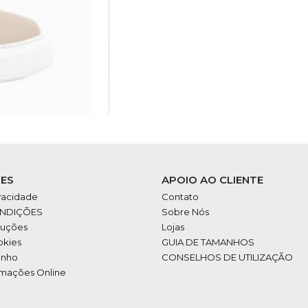
ES
APOIO AO CLIENTE
ivacidade
Contato
ONDIÇÕES
Sobre Nós
luções
Lojas
okies
GUIA DE TAMANHOS
inho
CONSELHOS DE UTILIZAÇÃO
amações Online