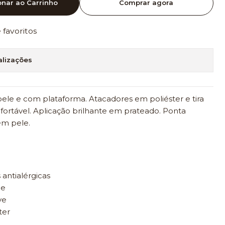
onar ao Carrinho
Comprar agora
e favoritos
alizações
ele e com plataforma. Atacadores em poliéster e tira
nfortável. Aplicação brilhante em prateado. Ponta
em pele.
 antialérgicas
le
ve
ter