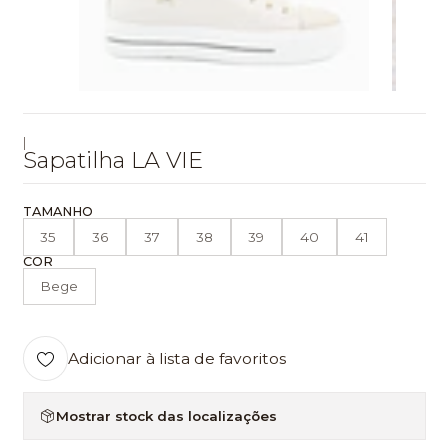
|
Sapatilha LA VIE
TAMANHO
35
36
37
38
39
40
41
COR
Bege
Adicionar à lista de favoritos
Mostrar stock das localizações