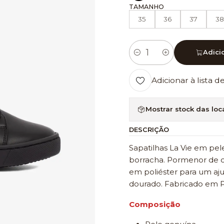
TAMANHO
35
36
37
38
Adici
Quantidade
Adicionar à lista d
Mostrar stock das loc
DESCRIÇÃO
Sapatilhas La Vie em pel
borracha. Pormenor de ch
em poliéster para um aju
dourado. Fabricado em P
Composição