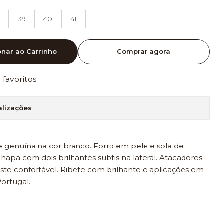
39
40
41
onar ao Carrinho
Comprar agora
e favoritos
alizações
e genuína na cor branco. Forro em pele e sola de
apa com dois brilhantes subtis na lateral. Atacadores
ste confortável. Ribete com brilhante e aplicações em
ortugal.