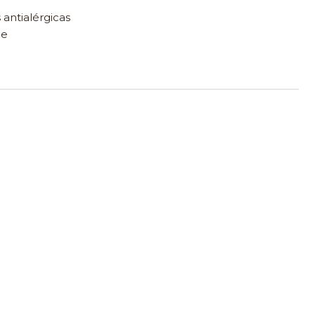
 antialérgicas
le