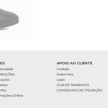
ES
APOIO AO CLIENTE
ivacidade
Contato
ONDIÇÕES
Sobre Nós
luções
Lojas
okies
GUIA DE TAMANHOS
inho
CONSELHOS DE UTILIZAÇÃO
amações Online