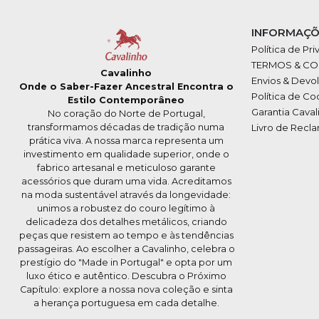
INFORMAÇÕ
Política de Pr
TERMOS & C
Cavalinho
Envios & Devo
Onde o Saber-Fazer Ancestral Encontra o
Política de Co
Estilo Contemporâneo
Garantia Caval
No coração do Norte de Portugal,
transformamos décadas de tradição numa
Livro de Recl
prática viva. A nossa marca representa um
investimento em qualidade superior, onde o
fabrico artesanal e meticuloso garante
acessórios que duram uma vida. Acreditamos
na moda sustentável através da longevidade:
unimos a robustez do couro legítimo à
delicadeza dos detalhes metálicos, criando
peças que resistem ao tempo e às tendências
passageiras. Ao escolher a Cavalinho, celebra o
prestígio do "Made in Portugal" e opta por um
luxo ético e autêntico. Descubra o Próximo
Capítulo: explore a nossa nova coleção e sinta
a herança portuguesa em cada detalhe.