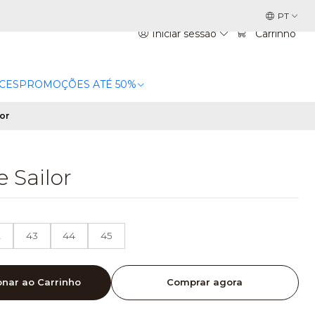
PT
Iniciar sessão
Carrinho
CES
PROMOÇÕES ATÉ 50%
or
 Sailor
2
43
44
45
onar ao Carrinho
Comprar agora