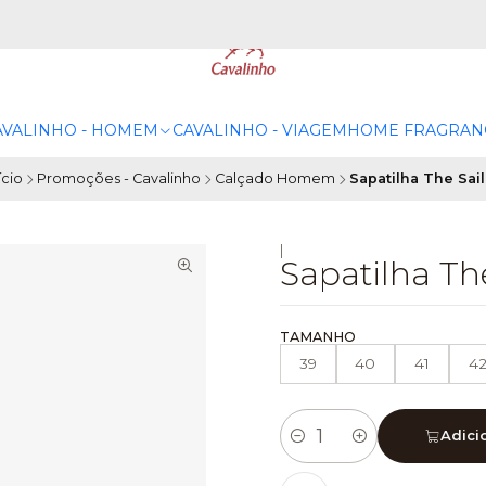
AVALINHO - HOMEM
CAVALINHO - VIAGEM
HOME FRAGRAN
ício
Promoções - Cavalinho
Calçado Homem
Sapatilha The Sail
|
Sapatilha The
TAMANHO
39
40
41
4
Adici
Quantidade