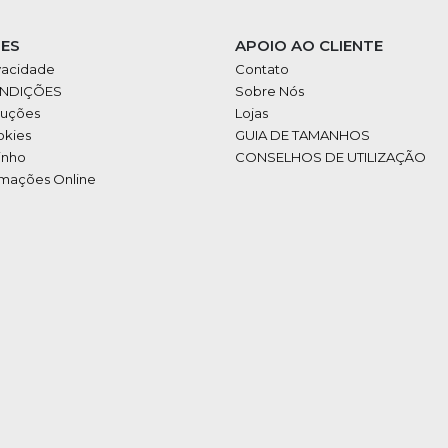
ES
APOIO AO CLIENTE
ivacidade
Contato
ONDIÇÕES
Sobre Nós
luções
Lojas
okies
GUIA DE TAMANHOS
inho
CONSELHOS DE UTILIZAÇÃO
amações Online