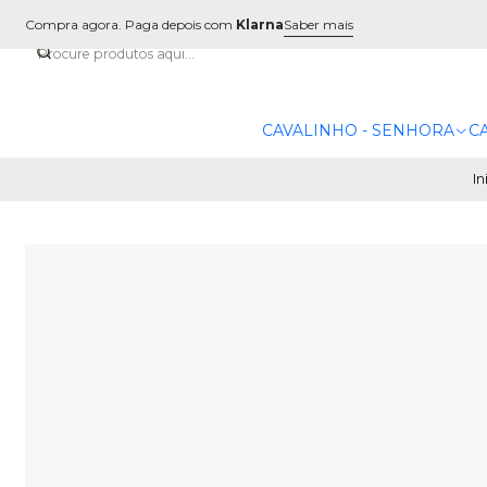
Compra agora. Paga depois com
Klarna
Saber mais
CAVALINHO - SENHORA
C
In