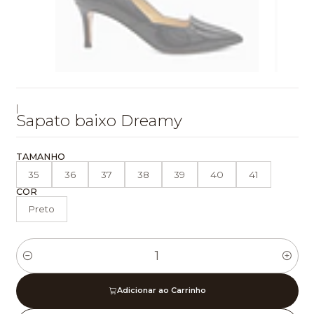
|
Sapato baixo Dreamy
TAMANHO
35
36
37
38
39
40
41
COR
Preto
Quantidade
Adicionar ao Carrinho